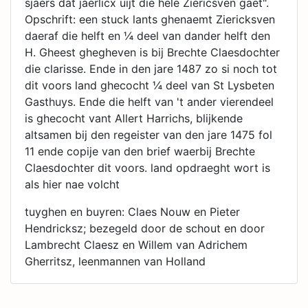
sjaers dat jaerlicx uijt die hele Ziericsven gaet".
Opschrift: een stuck lants ghenaemt Ziericksven
daeraf die helft en ¼ deel van dander helft den
H. Gheest ghegheven is bij Brechte Claesdochter
die clarisse. Ende in den jare 1487 zo si noch tot
dit voors land ghecocht ¼ deel van St Lysbeten
Gasthuys. Ende die helft van 't ander vierendeel
is ghecocht vant Allert Harrichs, blijkende
altsamen bij den regeister van den jare 1475 fol
11 ende copije van den brief waerbij Brechte
Claesdochter dit voors. land opdraeght wort is
als hier nae volcht
tuyghen en buyren: Claes Nouw en Pieter
Hendricksz; bezegeld door de schout en door
Lambrecht Claesz en Willem van Adrichem
Gherritsz, leenmannen van Holland