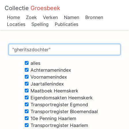
Collectie
Groesbeek
Home
Zoek
Verken
Namen
Bronnen
Locaties
Spelling
Publicaties
alles
Achternamenindex
Voornamenindex
Jaartallenindex
Maatboek Heemskerk
Eigendomsakten Heemskerk
Transportregister Egmond
Transportregister Bloemendaal
10e Penning Haarlem
Transportregister Haarlem