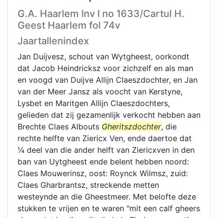
G.A. Haarlem Inv I no 1633/Cartul H.
Geest Haarlem fol 74v
Jaartallenindex
Jan Duijvesz, schout van Wytgheest, oorkondt
dat Jacob Heindricksz voor zichzelf en als man
en voogd van Duijve Allijn Claeszdochter, en Jan
van der Meer Jansz als voocht van Kerstyne,
Lysbet en Maritgen Allijn Claeszdochters,
gelieden dat zij gezamenlijk verkocht hebben aan
Brechte Claes Albouts
Gheritszdochter
, die
rechte helfte van Ziericx Ven, ende daertoe dat
¼ deel van die ander helft van Ziericxven in den
ban van Uytgheest ende belent hebben noord:
Claes Mouwerinsz, oost: Roynck Wilmsz, zuid:
Claes Gharbrantsz, streckende metten
westeynde an die Gheestmeer. Met belofte deze
stukken te vrijen en te waren "mit een calf gheers