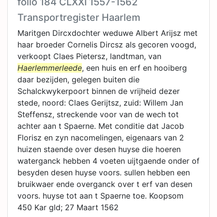
folio 184 CLXXI 1557-1562
Transportregister Haarlem
Maritgen Dircxdochter weduwe Albert Arijsz met
haar broeder Cornelis Dircsz als gecoren voogd,
verkoopt Claes Pietersz, landtman, van
Haerlemmerleede
, een huis en erf en hooiberg
daar bezijden, gelegen buiten die
Schalckwykerpoort binnen de vrijheid dezer
stede, noord: Claes Gerijtsz, zuid: Willem Jan
Steffensz, streckende voor van de wech tot
achter aan t Spaerne. Met conditie dat Jacob
Florisz en zyn nacomelingen, eigenaars van 2
huizen staende over desen huyse die hoeren
waterganck hebben 4 voeten uijtgaende onder of
besyden desen huyse voors. sullen hebben een
bruikwaer ende overganck over t erf van desen
voors. huyse tot aan t Spaerne toe. Koopsom
450 Kar gld; 27 Maart 1562