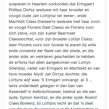
scepenen in Haerlem oorkonden dat Ermgaert
Phillips Olofsz weduwe mit haar broeder en
voogd oude Jan Lottijnsz ter eener-, ende
Machtelt Claes Diedaerts weduwe met haar zoon
en voogd Florens Gael Claesz en Florens voor
zich zelve, voir zijn zuster Baertraet
Claesdochter, voor zijn broeder Lottijn Claisz
daer Florens voirs voir lovede te waren bij wille
ende consente der Rade van der stede, an die
ander side, en verklaren gescheiden te hebben
de erfenis hun allen aangekomen van Lottyn
Gherijtsz, vader van Ermgard en Machteld en van
hore moeder Alydt Jan Dircsz dochter, die
Lottyns wijf was: 1) Ermgart ontvangt: a) 3 ...
lants onderdeelt gelegen in den ban van
Assendelf in Aelbrechtsweer, belend an die een
syde: Symon Aerntsz, an die ander syde: Roelof
Claes Boelenz, b) Lottijns recht an dat ¼ deel