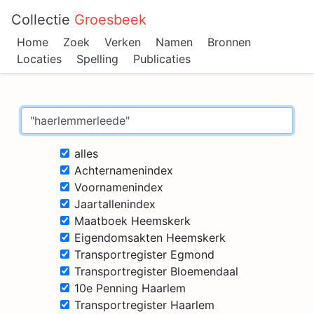
Collectie
Groesbeek
Home
Zoek
Verken
Namen
Bronnen
Locaties
Spelling
Publicaties
alles
Achternamenindex
Voornamenindex
Jaartallenindex
Maatboek Heemskerk
Eigendomsakten Heemskerk
Transportregister Egmond
Transportregister Bloemendaal
10e Penning Haarlem
Transportregister Haarlem