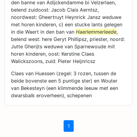
den banne van Adijckendamme bi Velzerlaen,
belend zuidoost: Jacob Clais Aerntsz,
noordwest: Gheertruyt Heynrick Jansz weduwe
met horen kinderen, c) een stucke lants gelegen
in die Waert in den ban van
Haerlemmerleede
,
belend west: here Geryt Phillipsz, priester, noord:
Jutte Gherijts weduwe van Sparnewoude mit
horen kinderen, oost: Kerstine Claes
Walickszoons, zuid: Pieter Heijnricsz
Claes van Huessen (zegel: 3 rozen, tussen de
beide bovenste een 5 puntige ster) en Wouter
van Bekesteyn (een klimmende leeuw met een
dwarsbalk eroverheen), schepenen
1