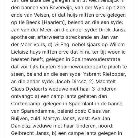
van die sluse die gelegen is in St Aechtendijck in
den bannen van Beverwijc, van der Wyc op t zee
ende van Velsen, c) dat huijs mitten erve gelegen
op tie Beeck [Haarlem], belend an die een syde:
Jan van der Meer, an die ander syde: Dirck Jansz
apotheker, afterwaerts streckende an Jan van
der Meer voirs, d) ½ Eng. nobel sjaars op Willem
Liclaisz huys mitten erve dat hi nu ter tijt woenlic
beseten heeft, gelegen in Spairnewouderstrate
dat voirtijts buyten Spairnewouderpoirte plach te
staen, belend an die een syde: Ysbrant Rietcoper,
an die ander syde: Jacob Dircsz; 2) Machtelt
Claes Dydaerts weduwe met haar 3 kinderen
ontvangt: a) een camp lants geheten den
Cortencamp, gelegen in Spaernlant in de banne
van Sparendamme, belend oost: Claes van
Ruijven, zuid: Martyn Jansz, west: Ave Jan
Danielsz weduwe met haar kinderen, noord:
Gelbrecht Jansz, b) een campe lants gelegen in