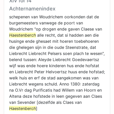
XIV fol 14
Achternamenindex
schepenen van Woudrichem oorkonden dat de
burgemeesters vanwege de poort van
Woudrichem "op drogen ende gaven Claese van
Haestenberch
alle recht, dat si hadden aen die
husinge ende ghesaet mit hoeren toebehoeren
die ghelegen sijn in die oude Steenstrate, dat
Liebrecht Liebrecht Pelsers soen plach te wesen",
belend tussen: Aleyde Liebrecht Goedevaertsz
wijf was ende hoere kinderen hus ende hofstat
en Liebrecht Peter Helvoertsz huus ende hofstad;
welk huis en erf de stad aangekomen was van
Liebrecht wegens schuld. Anno 1380: zaterdag
na O.Vr dag Purificatis had Willem van Hoorn en
Altena deze hofstede in leen gegeven aan Claes
van Sevender [dezelfde als Claes van
Haestenberch
]