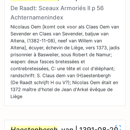
De Raadt: Sceaux Armoriés II p 56
Achternamenindex
Nicolaus Oem [komt ook voor als Claes Oem van
Sevender en Claes van Sevender, baljuw van
Altena, (1382-11-08), neef van Willem van
Altena], écuyer, échevin de Liège, vers 1373, jadis
prisonnier à Basweiler, sous Robert de Namur;
wapen: deux fasces bretessées et
contrebretessées, C: une tête et col d'éléphant;
randschrift: S. Claus dem van (H)aestenbergh
(De Raadt schrijft H ou V?); Nicolas Oem était en
1372 maître d'hotel de Jean d'Arkel évêque de
Liège
Haestenberch
, van | 1391-08-20