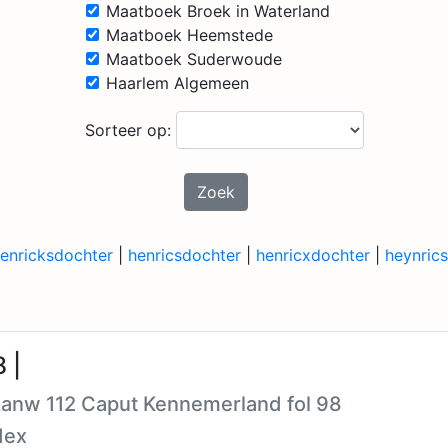
Maatboek Broek in Waterland
Maatboek Heemstede
Maatboek Suderwoude
Haarlem Algemeen
Sorteer op:
Zoek
enricksdochter
|
henricsdochter
|
henricxdochter
|
heynric
 |
 Aanw 112 Caput Kennemerland fol 98
dex