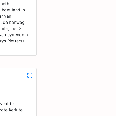
abeth
 hont land in
er van
rd: de banweg
omte, met 3
e van eygendom
rys Piettersz
nvent te
ote Kerk te