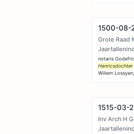
1500-08-2
Grote Raad M
Jaartallenin
notaris Godefri
Henricsdochter
Willem Lossyen
1515-03-2
Inv Arch H G
Jaartallenin