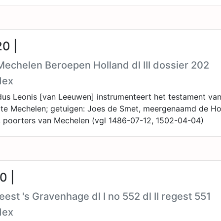
0 |
echelen Beroepen Holland dl III dossier 202
dex
dus Leonis [van Leeuwen] instrumenteert het testament van
te Mechelen; getuigen: Joes de Smet, meergenaamd de Ho
, poorters van Mechelen (vgl 1486-07-12, 1502-04-04)
0 |
eest 's Gravenhage dl I no 552 dl II regest 551
dex