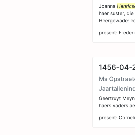
Joanna
Henrics
haer suster, di
Heergewade: ee
present: Freder
1456-04-2
Ms Opstraete
Jaartallenin
Geertruyt Mey
haers vaders a
present: Cornel