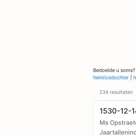
Bedoelde u soms?
heinricsdochter
|
h
234 resultaten
1530-12-1
Ms Opstraete
Jaartallenin