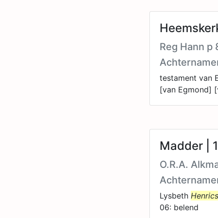
Heemskerk
Reg Hann p 
Achtername
testament van 
[van Egmond] [
Madder | 
O.R.A. Alkma
Achtername
Lysbeth
Henric
06: belend