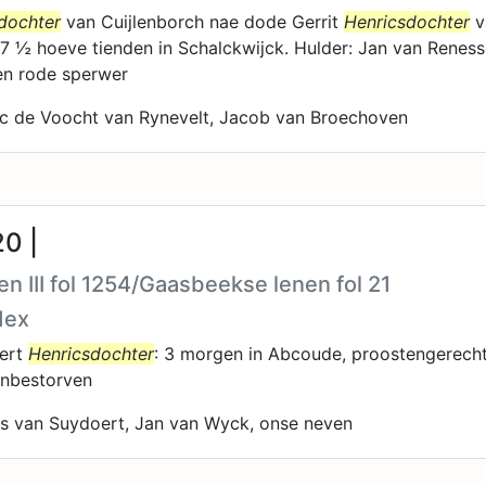
dochter
van Cuijlenborch nae dode Gerrit
Henricsdochter
v
e 7 ½ hoeve tienden in Schalckwijck. Hulder: Jan van Reness
n rode sperwer
ic de Voocht van Rynevelt, Jacob van Broechoven
0 |
n III fol 1254/Gaasbeekse lenen fol 21
dex
nert
Henricsdochter
: 3 morgen in Abcoude, proostengerecht
enbestorven
is van Suydoert, Jan van Wyck, onse neven