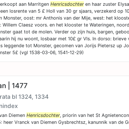
verkoopt aan Marritgen
Henricsdochter
en haar zuster Elys
een losrente van 5 £ Holl van 30 gr sjaars, verzekerd op 10
 Monster, oost: mr Anthonis van der Mije, west: het kloost
: Willem Claesz voors. en het klooster te Wateringen, noo
ster gaat tot de molen. Verder op zijn huis, bargen, gebo
arin hij nu woont, losbaar met 10£ gr Vls. In dorso: briev
ts leggende tot Monster, gecomen van Jorijs Pietersz up Jo
nster 5£ (vgl 1538-03-06, 1541-12-29)
n | 1477
trata bl 1324, 1334
nindex
 van Diemen
Henricsdochter
, priorin van het St Agnietenco
: heer Vranck van Diemen Gysbrechtsz, kanunnik van de Gr