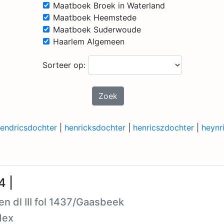
Maatboek Broek in Waterland
Maatboek Heemstede
Maatboek Suderwoude
Haarlem Algemeen
Sorteer op:
Zoek
endricsdochter
|
henricksdochter
|
henricszdochter
|
heynr
4 |
n dl III fol 1437/Gaasbeek
dex