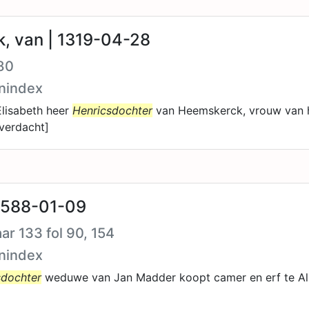
, van | 1319-04-28
80
nindex
Elisabeth heer
Henricsdochter
van Heemskerck, vrouw van h
verdacht]
1588-01-09
ar 133 fol 90, 154
nindex
sdochter
weduwe van Jan Madder koopt camer en erf te Al