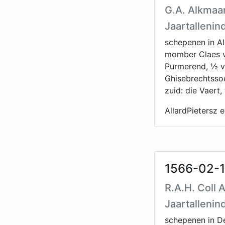
G.A. Alkmaa
Jaartallenin
schepenen in A
momber Claes v
Purmerend, ½ va
Ghisebrechtssoe
zuid: die Vaert,
AllardPietersz 
1566-02-1
R.A.H. Coll 
Jaartallenin
schepenen in De