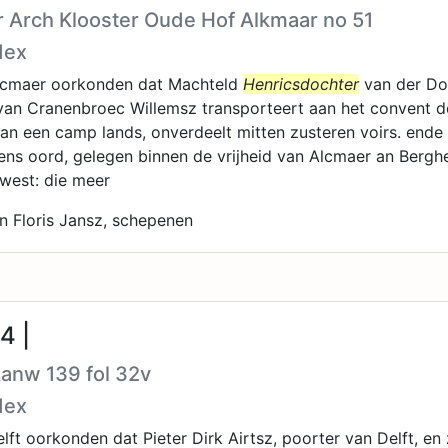
r Arch Klooster Oude Hof Alkmaar no 51
dex
lcmaer oorkonden dat Machteld
Henricsdochter
van der Do
an Cranenbroec Willemsz transporteert aan het convent de
n een camp lands, onverdeelt mitten zusteren voirs. ende 
ns oord, gelegen binnen de vrijheid van Alcmaer an Bergh
 west: die meer
en Floris Jansz, schepenen
4 |
Aanw 139 fol 32v
dex
lft oorkonden dat Pieter Dirk Airtsz, poorter van Delft, en 