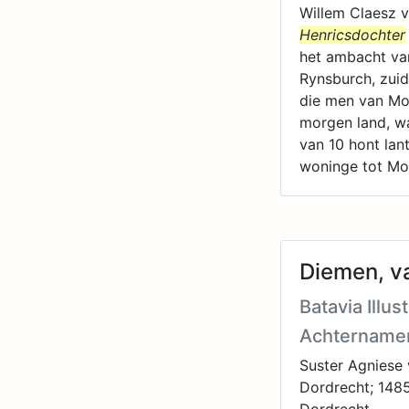
Willem Claesz 
Henricsdochter
het ambacht van
Rynsburch, zuid
die men van Mon
morgen land, wa
van 10 hont lan
woninge tot Mo
Diemen, va
Batavia Illus
Achtername
Suster Agniese
Dordrecht; 1485