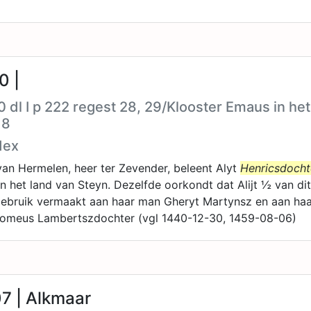
0 |
0 dl I p 222 regest 28, 29/Klooster Emaus in het
 8
dex
van Hermelen, heer ter Zevender, beleent Alyt
Henricsdocht
n het land van Steyn. Dezelfde oorkondt dat Alijt ½ van dit
gebruik vermaakt aan haar man Gheryt Martynsz en aan ha
lomeus Lambertszdochter (vgl 1440-12-30, 1459-08-06)
7 | Alkmaar