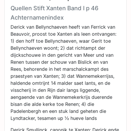
Quellen Stift Xanten Band I p 46
Achternamenindex
Derick van Bellynchaeven heeft van Ferrick van
Beauvoir, proost toe Xanten als leen ontvangen:
1) den hoff toe Bellynchaeven, waar Gerit toe
Bellynchaeven woont; 2) dat richtampt der
dijckschouwe in den gericht van Meer und van
Renen tussen der schouw van Bislick en van
Rees, behorende in het marschalckampt des
praestyen van Xanten; 3) dat Wannemekerrijss,
haldende omtrijnt 14 malder saet lants, en de
visscherij in den Rijn dair langs liggende,
aengaende van de Wannemekerkrijs duerende
bisan die alde kerke toe Renen; 4) die
Padelenbergh en een stuk land geheten die
Lyndtacker, tesamen up ½ hueve lands
Derick Smullinck, canonik te Xanten; Derick ende