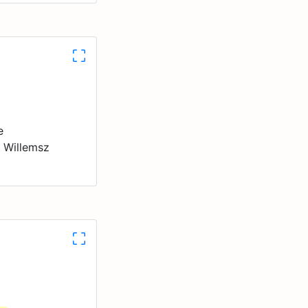
e
n Willemsz