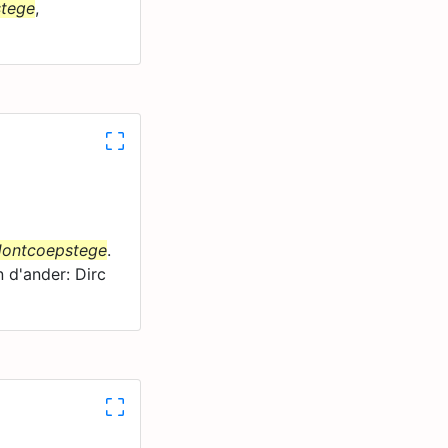
tege
,
ontcoepstege
.
 d'ander: Dirc