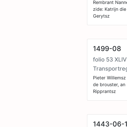
Rembrant Nannen
zide: Katrijn di
Gerytsz
1499-08
folio 53 XLI
Transportre
Pieter Willemsz
de brouster, an
Ripprantsz
1443-06-1