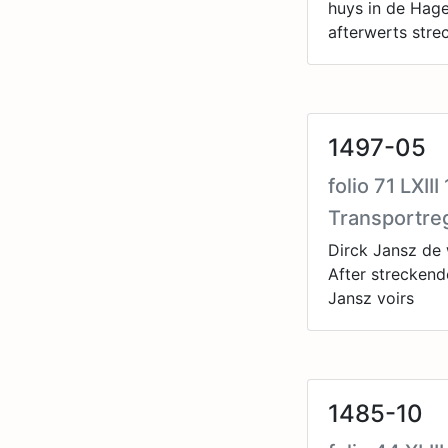
huys in de Hage
afterwerts stre
1497-05
folio 71 LXII
Transportre
Dirck Jansz de 
After streckend
Jansz voirs
1485-10