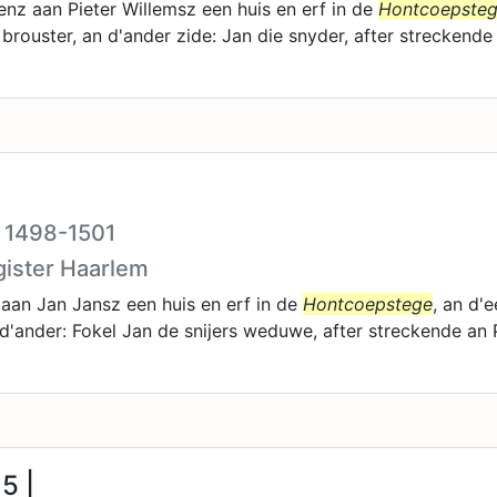
z aan Pieter Willemsz een huis en erf in de
Hontcoepste
e brouster, an d'ander zide: Jan die snyder, after strecken
V 1498-1501
gister Haarlem
 aan Jan Jansz een huis en erf in de
Hontcoepstege
, an d'e
 d'ander: Fokel Jan de snijers weduwe, after streckende an 
5 |