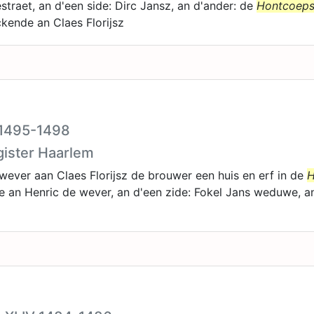
straet, an d'een side: Dirc Jansz, an d'ander: de
Hontcoeps
ckende an Claes Florijsz
I 1495-1498
gister Haarlem
wever aan Claes Florijsz de brouwer een huis en erf in de
H
e an Henric de wever, an d'een zide: Fokel Jans weduwe, an