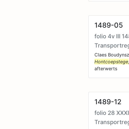
1489-05
folio 4v III 
Transportre
Claes Boudynsz 
Hontcoepstege
afterwerts
1489-12
folio 28 XXX
Transportre