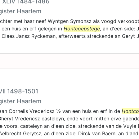
II, XLIV 1484-1486
gister Haarlem
ochter met haar neef Wyntgen Symonsz als voogd verkoopt
 een huis en erf gelegen in
Hontcoepstege
, an d'een side: 
: Claes Jansz Ryckeman, afterwaerts streckende an Geryt 
VII 1498-1501
gister Haarlem
an Cornelis Vredericsz ½ van een huis en erf in de
Hontco
heryt Vredericsz casteleyn, ende voort mitten erve gaende
e voors. casteleyn an d'een zide, streckende van de Vuyle
elbrecht Gerytsz, an d'een zide: Dirck van Baern, an d'and