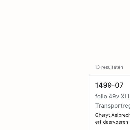
13 resultaten
1499-07
folio 49v XL
Transportre
Gheryt Aelbrech
erf daervoeren 