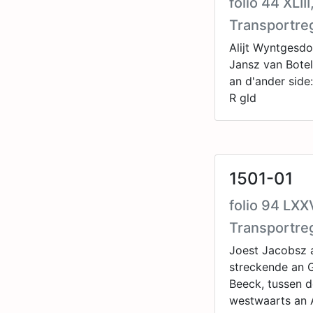
folio 44 XLI
Transportre
Alijt Wyntgesd
Jansz van Botel
an d'ander side
R gld
1501-01
folio 94 LXX
Transportre
Joest Jacobsz a
streckende an G
Beeck, tussen d
westwaarts an A