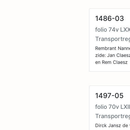
1486-03
folio 74v L
Transportre
Rembrant Nannez
zide: Jan Claes
en Rem Claesz
1497-05
folio 70v LX
Transportre
Dirck Jansz de 