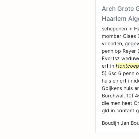
Arch Grote 
Haarlem Al
schepenen in H
momber Claes Ba
vrienden, gegev
penn op Reyer D
Evertsz weduwe 
erf in
Hontcoep
5) 6sc 6 penn o
huis en erf in 
Goijkens huis e
Borchwal, 10) 4
die men heet Cr
gld in contant 
Boudijn Jan Bo