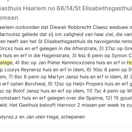
Gasthuis Haarlem no 68/14/St Elisabethsgasthu
gemeen
aerlem oorkonden dat Diewair Robbrecht Claesz weduwe m
rtoutsz geliede dat zij om zaligheid van haar ziel, die va
en heeft aan het St Elisabethsgasthuis de navolgende rente
ircxz huis en erf gelegen in die Afterstrate, 2) 27sc op Gri
huis en erf in die Hagenstrate, 3) 6sc 6 penn op Symon C
stege
, 4) 8sc op Jan Pieter Kennincxzoens huis en erf in
Ho
p Lourys Reynersz huis en erf in idem, 6) 10sc 8 penn op D
idem, 7) 6sc 6 penn op Martyn Jansz huis en erf in idem, 8)
n erf opten Borchwal, 9) 12sc op Heijn Propers huis en erf 
sc op Rolof Jansz huis en erf op idem, 11) 7sc 4 penn op Wi
omstaert huis en erf gelegen over die Spairne, 12) 15 gou
geld. Het Gasthuis belooft hiervoor 2 missen per week te zu
udynsz.z en Jan uten Hage, schepenen