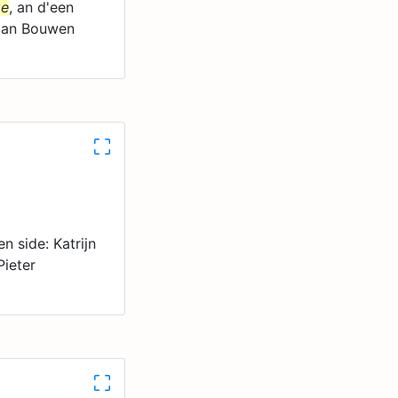
ge
, an d'een
de an Bouwen
en side: Katrijn
Pieter