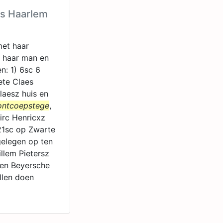
is Haarlem
et haar
n haar man en
n: 1) 6sc 6
ete Claes
laesz huis en
ntcoepstege
,
irc Henricxz
 21sc op Zwarte
gelegen op ten
llem Pietersz
den Beyersche
llen doen