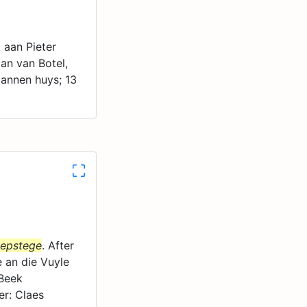
 aan Pieter
Jan van Botel,
Jannen huys; 13
epstege
. After
 an die Vuyle
 Beek
er: Claes