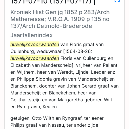
1571-07-10 (1571-07-17) |
Kroniek Hist Gen jg 1852 p 283/Arch
Mathenesse; V.R.O.A. 1909 p 135 no
137/Arch Detmold-Brederode
Jaartallenindex
huwelijksvoorwaarden
van Floris graaf van
Cuilenburg, weduwnaar [1564-08-26:
huwelijksvoorwaarden
Floris van Cuilenburg en
Elizabeth van Manderscheid], vrijheer van Pallant
en Wijthem, heer van Weredt, Lijnde, Leeder enz
en Philippa Sidonia gravin van Manderscheijt en
Blanckehem, dochter van Johan Gerard graaf van
Manderscheijt en Blanckehem, heer van
Gerthartsteijn en van Margaretha geboren Wilt
en Ryn gravin, Keulen
getuigen: Otto Wilth en Ryngraaf, ter eener,
Philips graaf van Nassau, ter ander zijde