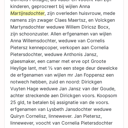
kinderen, geprocreert bij wijlen Anna
Martijnsdochter
, zijn overleden huisvrouw, mede
namens zijn zwager Claes Maertsz, en Volckgen
Martynsdochter weduwe Willem Diricsz Bocx,
zijn schoonzuster. Allen erfgenamen van wijlen
Anna Willemsdochter, weduwe van Cornelis
Pietersz kennepcoper, verkopen aan Cornelia
Pietersdochter, weduwe Anthonis Jansz,
glaesmaker, een camer met erve opt Groote
Heylige lant, met ½ van een stege deur dewelcke
de erfgenamen van wijlen mr Jan Foppensz een
notwech hebben, zuid en noord: Dirickgen
Vuyten Hage weduwe Jan Jansz van der Goude,
achter streckende aen Dirickgen voors. Koopsom
25 gld, te betalen bij assignatie van de voors.
erfgenamen van Lysbeth Jansdochter weduwe
Quiryn Cornelisz, linnewever. Jan Pietersz,
linnewever, voocht van Cornelia Pietersdochter