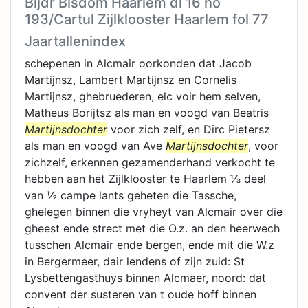
Bijdr Bisdom Haarlem dl 16 no
193/Cartul Zijlklooster Haarlem fol 77
Jaartallenindex
schepenen in Alcmair oorkonden dat Jacob
Martijnsz, Lambert Martijnsz en Cornelis
Martijnsz, ghebruederen, elc voir hem selven,
Matheus Borijtsz als man en voogd van Beatris
Martijnsdochter
voor zich zelf, en Dirc Pietersz
als man en voogd van Ave
Martijnsdochter
, voor
zichzelf, erkennen gezamenderhand verkocht te
hebben aan het Zijlklooster te Haarlem ⅓ deel
van ½ campe lants geheten die Tassche,
ghelegen binnen die vryheyt van Alcmair over die
gheest ende strect met die O.z. an den heerwech
tusschen Alcmair ende bergen, ende mit die W.z
in Bergermeer, dair lendens of zijn zuid: St
Lysbettengasthuys binnen Alcmaer, noord: dat
convent der susteren van t oude hoff binnen