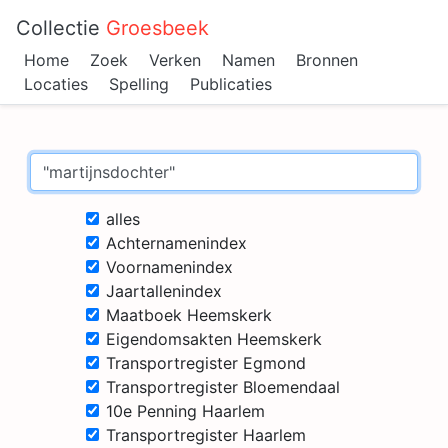
Collectie
Groesbeek
Home
Zoek
Verken
Namen
Bronnen
Locaties
Spelling
Publicaties
alles
Achternamenindex
Voornamenindex
Jaartallenindex
Maatboek Heemskerk
Eigendomsakten Heemskerk
Transportregister Egmond
Transportregister Bloemendaal
10e Penning Haarlem
Transportregister Haarlem