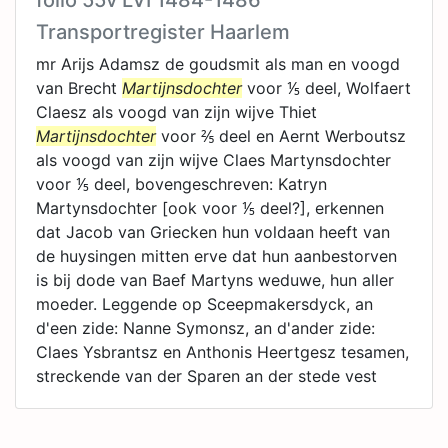
folio 55v LVI 1484-1486
Transportregister Haarlem
mr Arijs Adamsz de goudsmit als man en voogd
van Brecht
Martijnsdochter
voor ⅕ deel, Wolfaert
Claesz als voogd van zijn wijve Thiet
Martijnsdochter
voor ⅖ deel en Aernt Werboutsz
als voogd van zijn wijve Claes Martynsdochter
voor ⅕ deel, bovengeschreven: Katryn
Martynsdochter [ook voor ⅕ deel?], erkennen
dat Jacob van Griecken hun voldaan heeft van
de huysingen mitten erve dat hun aanbestorven
is bij dode van Baef Martyns weduwe, hun aller
moeder. Leggende op Sceepmakersdyck, an
d'een zide: Nanne Symonsz, an d'ander zide:
Claes Ysbrantsz en Anthonis Heertgesz tesamen,
streckende van der Sparen an der stede vest