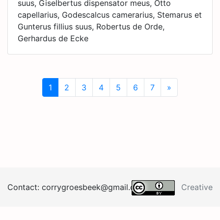
suus, Giselbertus dispensator meus, Otto
capellarius, Godescalcus camerarius, Stemarus et
Gunterus fillius suus, Robertus de Orde,
Gerhardus de Ecke
1
2
3
4
5
6
7
»
Next
Contact:
corrygroesb
eek@
gma
il.
co
m
Creative