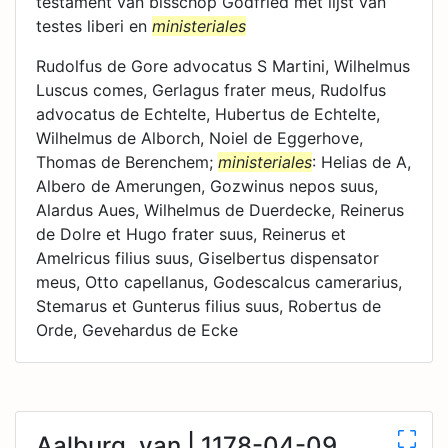
testament van bisschop Godfried met lijst van
testes liberi en
ministeriales
Rudolfus de Gore advocatus S Martini, Wilhelmus
Luscus comes, Gerlagus frater meus, Rudolfus
advocatus de Echtelte, Hubertus de Echtelte,
Wilhelmus de Alborch, Noiel de Eggerhove,
Thomas de Berenchem;
ministeriales
: Helias de A,
Albero de Amerungen, Gozwinus nepos suus,
Alardus Aues, Wilhelmus de Duerdecke, Reinerus
de Dolre et Hugo frater suus, Reinerus et
Amelricus filius suus, Giselbertus dispensator
meus, Otto capellanus, Godescalcus camerarius,
Stemarus et Gunterus filius suus, Robertus de
Orde, Gevehardus de Ecke
Aalburg, van | 1178-04-09