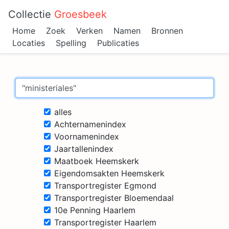
Collectie
Groesbeek
Home
Zoek
Verken
Namen
Bronnen
Locaties
Spelling
Publicaties
alles
Achternamenindex
Voornamenindex
Jaartallenindex
Maatboek Heemskerk
Eigendomsakten Heemskerk
Transportregister Egmond
Transportregister Bloemendaal
10e Penning Haarlem
Transportregister Haarlem