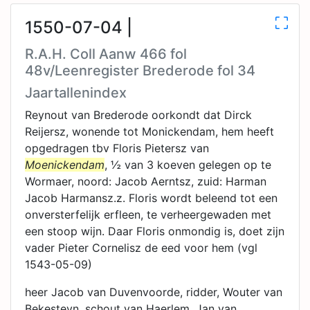
1550-07-04 |
R.A.H. Coll Aanw 466 fol
48v/Leenregister Brederode fol 34
Jaartallenindex
Reynout van Brederode oorkondt dat Dirck
Reijersz, wonende tot Monickendam, hem heeft
opgedragen tbv Floris Pietersz van
Moenickendam
, ½ van 3 koeven gelegen op te
Wormaer, noord: Jacob Aerntsz, zuid: Harman
Jacob Harmansz.z. Floris wordt beleend tot een
onversterfelijk erfleen, te verheergewaden met
een stoop wijn. Daar Floris onmondig is, doet zijn
vader Pieter Cornelisz de eed voor hem (vgl
1543-05-09)
heer Jacob van Duvenvoorde, ridder, Wouter van
Bekesteyn, schout van Haerlem, Jan van