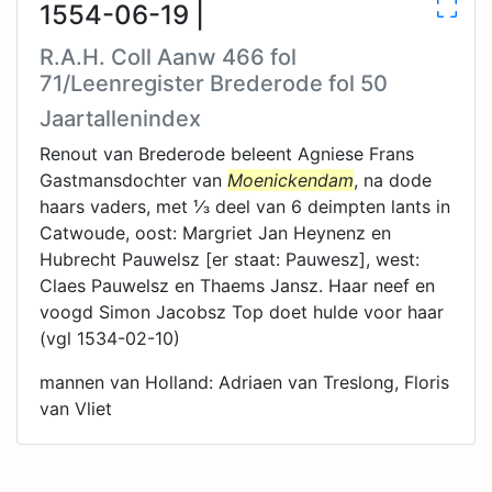
1554-06-19 |
R.A.H. Coll Aanw 466 fol
71/Leenregister Brederode fol 50
Jaartallenindex
Renout van Brederode beleent Agniese Frans
Gastmansdochter van
Moenickendam
, na dode
haars vaders, met ⅓ deel van 6 deimpten lants in
Catwoude, oost: Margriet Jan Heynenz en
Hubrecht Pauwelsz [er staat: Pauwesz], west:
Claes Pauwelsz en Thaems Jansz. Haar neef en
voogd Simon Jacobsz Top doet hulde voor haar
(vgl 1534-02-10)
mannen van Holland: Adriaen van Treslong, Floris
van Vliet