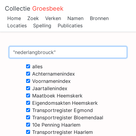
Collectie
Groesbeek
Home
Zoek
Verken
Namen
Bronnen
Locaties
Spelling
Publicaties
alles
Achternamenindex
Voornamenindex
Jaartallenindex
Maatboek Heemskerk
Eigendomsakten Heemskerk
Transportregister Egmond
Transportregister Bloemendaal
10e Penning Haarlem
Transportregister Haarlem