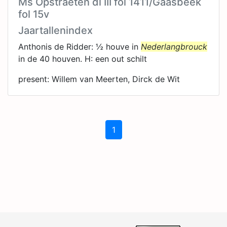
Ms Opstraeten dl III fol 1411/Gaasbeek
fol 15v
Jaartallenindex
Anthonis de Ridder: ½ houve in
Nederlangbrouck
in de 40 houven. H: een out schilt
present: Willem van Meerten, Dirck de Wit
1