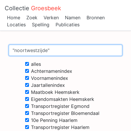
Collectie
Groesbeek
Home
Zoek
Verken
Namen
Bronnen
Locaties
Spelling
Publicaties
alles
Achternamenindex
Voornamenindex
Jaartallenindex
Maatboek Heemskerk
Eigendomsakten Heemskerk
Transportregister Egmond
Transportregister Bloemendaal
10e Penning Haarlem
Transportregister Haarlem