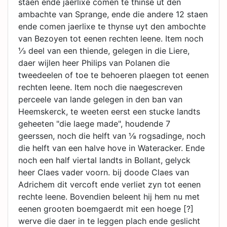
staen ende jaerlixe comen te thinse ut den
ambachte van Sprange, ende die andere 12 staen
ende comen jaerlixe te thynse uyt den ambochte
van Bezoyen tot eenen rechten leene. Item noch
⅓ deel van een thiende, gelegen in die Liere,
daer wijlen heer Philips van Polanen die
tweedeelen of toe te behoeren plaegen tot eenen
rechten leene. Item noch die naegescreven
perceele van lande gelegen in den ban van
Heemskerck, te weeten eerst een stucke landts
geheeten "die laege made", houdende 7
geerssen, noch die helft van ⅛ rogsadinge, noch
die helft van een halve hove in Wateracker. Ende
noch een half viertal landts in Bollant, gelyck
heer Claes vader voorn. bij doode Claes van
Adrichem dit vercoft ende verliet zyn tot eenen
rechte leene. Bovendien beleent hij hem nu met
eenen grooten boemgaerdt mit een hoege [?]
werve die daer in te leggen plach ende geslicht