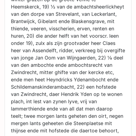
Heemskerck, 19) ½ van de ambachtsheerlickheyt
van den dorpe van Strevelant, van Leckerlant,
Brantwijck, Gibelant ende Blaskensgrave, mit
thiende, veeren, visscherien, erven, renten en
huren, 20) die ander helft van het voorscr. leen
onder 19), zulx als zijn grootvader heer Claes
heer van Assendelft, ridder, verkreeg bij overgifte
van jonge Jan Oom van Wijngaerden, 22) ⅛ deel
van den ambochte ende ambochtsrecht van
Zwindrecht, mitter ghifte van der kercke etc,
ende men heet Heyndricks Ydenambocht ende
Schildemanskinderambacht, 22) een hofstede
van Zwindrecht, daer Hendrik Yden op te wonen
plach, int lest van zynen lyve, vrij van
lammerthiende ende van all dat men daarop
teelt; twee morgen lants geheten den oirt, negen
mergen lants geheeten die Steenplaetse mit
thijnse ende mit hofstede die daertoe behoort,