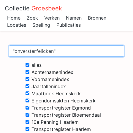
Collectie
Groesbeek
Home
Zoek
Verken
Namen
Bronnen
Locaties
Spelling
Publicaties
alles
Achternamenindex
Voornamenindex
Jaartallenindex
Maatboek Heemskerk
Eigendomsakten Heemskerk
Transportregister Egmond
Transportregister Bloemendaal
10e Penning Haarlem
Transportregister Haarlem