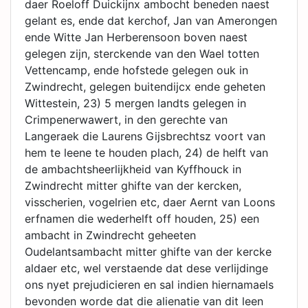
daer Roeloff Duickijnx ambocht beneden naest
gelant es, ende dat kerchof, Jan van Amerongen
ende Witte Jan Herberensoon boven naest
gelegen zijn, sterckende van den Wael totten
Vettencamp, ende hofstede gelegen ouk in
Zwindrecht, gelegen buitendijcx ende geheten
Wittestein, 23) 5 mergen landts gelegen in
Crimpenerwawert, in den gerechte van
Langeraek die Laurens Gijsbrechtsz voort van
hem te leene te houden plach, 24) de helft van
de ambachtsheerlijkheid van Kyffhouck in
Zwindrecht mitter ghifte van der kercken,
visscherien, vogelrien etc, daer Aernt van Loons
erfnamen die wederhelft off houden, 25) een
ambacht in Zwindrecht geheeten
Oudelantsambacht mitter ghifte van der kercke
aldaer etc, wel verstaende dat dese verlijdinge
ons nyet prejudicieren en sal indien hiernamaels
bevonden worde dat die alienatie van dit leen