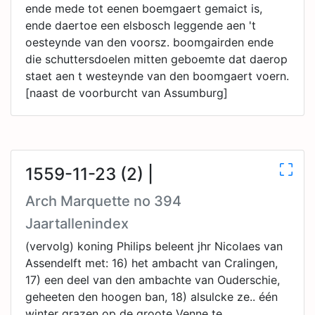
ende mede tot eenen boemgaert gemaict is,
ende daertoe een elsbosch leggende aen 't
oesteynde van den voorsz. boomgairden ende
die schuttersdoelen mitten geboemte dat daerop
staet aen t westeynde van den boomgaert voern.
[naast de voorburcht van Assumburg]
1559-11-23 (2) |
Arch Marquette no 394
Jaartallenindex
(vervolg) koning Philips beleent jhr Nicolaes van
Assendelft met: 16) het ambacht van Cralingen,
17) een deel van den ambachte van Ouderschie,
geheeten den hoogen ban, 18) alsulcke ze.. één
winter grazen op de groote Venne te