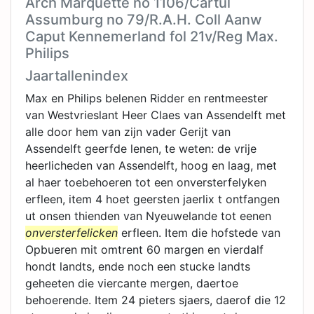
Arch Marquette no 1106/Cartul
Assumburg no 79/R.A.H. Coll Aanw
Caput Kennemerland fol 21v/Reg Max.
Philips
Jaartallenindex
Max en Philips belenen Ridder en rentmeester
van Westvrieslant Heer Claes van Assendelft met
alle door hem van zijn vader Gerijt van
Assendelft geerfde lenen, te weten: de vrije
heerlicheden van Assendelft, hoog en laag, met
al haer toebehoeren tot een onversterfelyken
erfleen, item 4 hoet geersten jaerlix t ontfangen
ut onsen thienden van Nyeuwelande tot eenen
onversterfelicken
erfleen. Item die hofstede van
Opbueren mit omtrent 60 margen en vierdalf
hondt landts, ende noch een stucke landts
geheeten die viercante mergen, daertoe
behoerende. Item 24 pieters sjaers, daerof die 12