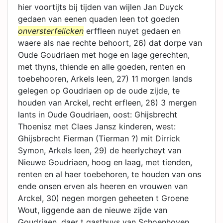
hier voortijts bij tijden van wijlen Jan Duyck
gedaen van eenen quaden leen tot goeden
onversterfelicken
erffleen nuyet gedaen en
waere als nae rechte behoort, 26) dat dorpe van
Oude Goudriaen met hoge en lage gerechten,
met thyns, thiende en alle goeden, renten en
toebehooren, Arkels leen, 27) 11 morgen lands
gelegen op Goudriaen op de oude zijde, te
houden van Arckel, recht erfleen, 28) 3 mergen
lants in Oude Goudriaen, oost: Ghijsbrecht
Thoenisz met Claes Jansz kinderen, west:
Ghijsbrecht Fierman (Tierman ?) mit Dirrick
Symon, Arkels leen, 29) de heerlycheyt van
Nieuwe Goudriaen, hoog en laag, met tienden,
renten en al haer toebehoren, te houden van ons
ende onsen erven als heeren en vrouwen van
Arckel, 30) negen morgen geheeten t Groene
Wout, liggende aan de nieuwe zijde van
Goudriaen, daer t gasthuys van Schoenhoven