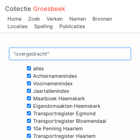
Collectie
Groesbeek
Home
Zoek
Verken
Namen
Bronnen
Locaties
Spelling
Publicaties
alles
Achternamenindex
Voornamenindex
Jaartallenindex
Maatboek Heemskerk
Eigendomsakten Heemskerk
Transportregister Egmond
Transportregister Bloemendaal
10e Penning Haarlem
Transportregister Haarlem