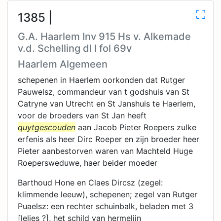
1385 |
G.A. Haarlem Inv 915 Hs v. Alkemade
v.d. Schelling dl I fol 69v
Haarlem Algemeen
schepenen in Haerlem oorkonden dat Rutger
Pauwelsz, commandeur van t godshuis van St
Catryne van Utrecht en St Janshuis te Haerlem,
voor de broeders van St Jan heeft
quytgescouden
aan Jacob Pieter Roepers zulke
erfenis als heer Dirc Roeper en zijn broeder heer
Pieter aanbestorven waren van Machteld Huge
Roepersweduwe, haer beider moeder
Barthoud Hone en Claes Dircsz (zegel:
klimmende leeuw), schepenen; zegel van Rutger
Puaelsz: een rechter schuinbalk, beladen met 3
[lelies ?], het schild van hermelijn