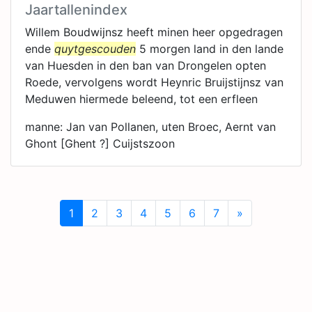
Jaartallenindex
Willem Boudwijnsz heeft minen heer opgedragen
ende
quytgescouden
5 morgen land in den lande
van Huesden in den ban van Drongelen opten
Roede, vervolgens wordt Heynric Bruijstijnsz van
Meduwen hiermede beleend, tot een erfleen
manne: Jan van Pollanen, uten Broec, Aernt van
Ghont [Ghent ?] Cuijstszoon
1
2
3
4
5
6
7
»
Next