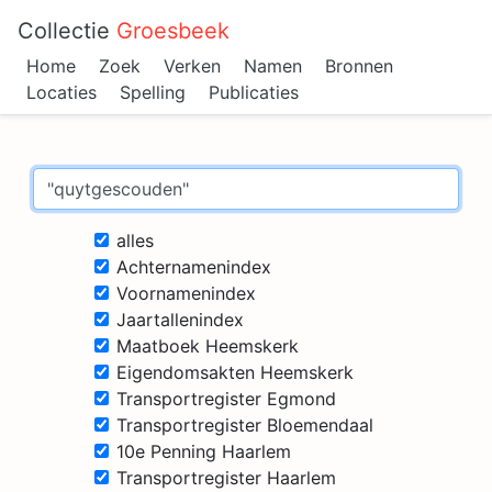
Collectie
Groesbeek
Home
Zoek
Verken
Namen
Bronnen
Locaties
Spelling
Publicaties
alles
Achternamenindex
Voornamenindex
Jaartallenindex
Maatboek Heemskerk
Eigendomsakten Heemskerk
Transportregister Egmond
Transportregister Bloemendaal
10e Penning Haarlem
Transportregister Haarlem