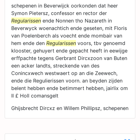
schepenen in Beverwijck oorkonden dat heer
Symon Pietersz, confessor en rector der
Regularissen
ende Nonnen tho Nazareth in
Beverwyck woenachtich ende geseten, mit Floris
van Poelenberch als voecht ende mombair van
hem ende den
Regularissen
voors, tbv genoemd
klooster, gehuyert ende gepacht heeft in eewijge
erffpachte tegens Gerbrant Dircxzoon van Buten
een acker landts, streckende van des
Conincxwech westwaert op an die Zeewech,
ende die Regulierissen voorn. an beyden zijden
belent hebben ende betimmert hebben, jairlix om
II £ Holl comansgelt
Ghijsbrecht Dircxz en Willem Phillipsz, schepenen