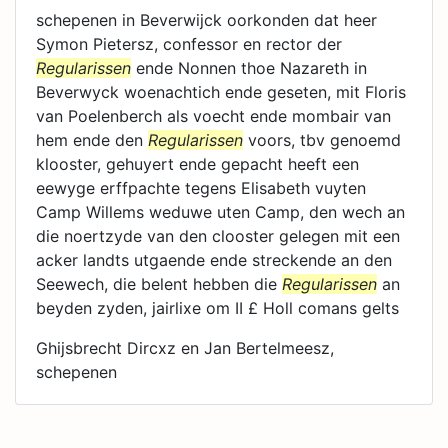
schepenen in Beverwijck oorkonden dat heer
Symon Pietersz, confessor en rector der
Regularissen
ende Nonnen thoe Nazareth in
Beverwyck woenachtich ende geseten, mit Floris
van Poelenberch als voecht ende mombair van
hem ende den
Regularissen
voors, tbv genoemd
klooster, gehuyert ende gepacht heeft een
eewyge erffpachte tegens Elisabeth vuyten
Camp Willems weduwe uten Camp, den wech an
die noertzyde van den clooster gelegen mit een
acker landts utgaende ende streckende an den
Seewech, die belent hebben die
Regularissen
an
beyden zyden, jairlixe om II £ Holl comans gelts
Ghijsbrecht Dircxz en Jan Bertelmeesz,
schepenen