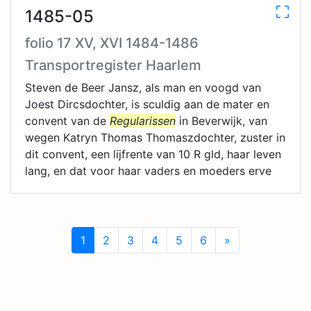
1485-05
folio 17 XV, XVI 1484-1486
Transportregister Haarlem
Steven de Beer Jansz, als man en voogd van
Joest Dircsdochter, is sculdig aan de mater en
convent van de
Regularissen
in Beverwijk, van
wegen Katryn Thomas Thomaszdochter, zuster in
dit convent, een lijfrente van 10 R gld, haar leven
lang, en dat voor haar vaders en moeders erve
1
2
3
4
5
6
»
Next