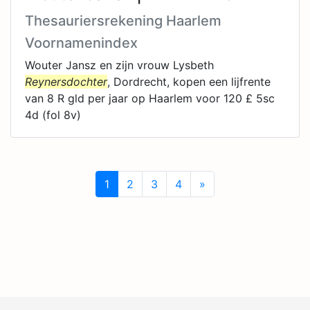
Thesauriersrekening Haarlem
Voornamenindex
Wouter Jansz en zijn vrouw Lysbeth
Reynersdochter
, Dordrecht, kopen een lijfrente
van 8 R gld per jaar op Haarlem voor 120 £ 5sc
4d (fol 8v)
1
2
3
4
»
Next