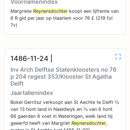
Voornamenindex
Margriete
Reynersdochter
koopt een lijfrente van
6 R gld per jaar op Haarlem voor 76 £ (219 fol
7v)
1486-11-24 |
Inv Arch Delftse Statenkloosters no 76
p 204 regest 353/Klooster St Agatha
Delft
Jaartallenindex
Bokel Gerritsz verkoopt aan St Aechte te Delft ⅓
van 13 hont land in Naeldwyk en ⅓ van 6 hont
66 gaerden 8 voet in Wateringen, welk land hij
geeerfd heeft van Margriet
Reynersdochter
,