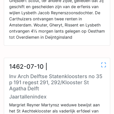
Ghijsbert Scout, ter andere zijde, gelieden dat zij
geschift en gescheiden zijn van de erfenis van
wijlen Lysbeth Jacob Reynerszoonsdochter. De
Carthuizers ontvangen twee renten in
Amsterdam. Wouter, Gheryt, Rissent en Lysbeth
ontvangen 4½ morgen lants gelegen op Oestham
tot Overdiemen in Deijntginsland
1462-07-10 |
Inv Arch Delftse Statenkloosters no 35
p 191 regest 291, 292/Klooster St
Agatha Delft
Jaartallenindex
Margriet Reyner Martynsz weduwe bewijst aan
het St Aechteklooster als vaderlijk erfdeel van