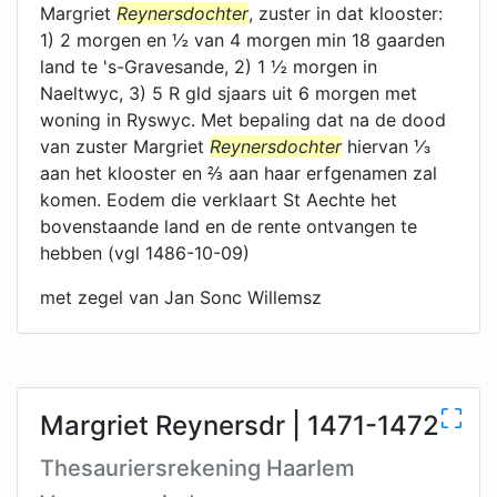
Margriet
Reynersdochter
, zuster in dat klooster:
1) 2 morgen en ½ van 4 morgen min 18 gaarden
land te 's-Gravesande, 2) 1 ½ morgen in
Naeltwyc, 3) 5 R gld sjaars uit 6 morgen met
woning in Ryswyc. Met bepaling dat na de dood
van zuster Margriet
Reynersdochter
hiervan ⅓
aan het klooster en ⅔ aan haar erfgenamen zal
komen. Eodem die verklaart St Aechte het
bovenstaande land en de rente ontvangen te
hebben (vgl 1486-10-09)
met zegel van Jan Sonc Willemsz
Margriet Reynersdr | 1471-1472
Thesauriersrekening Haarlem