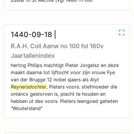
zuster in St Aechte (vgl 1486-11-09)
1440-09-18 |
R.A.H. Coll Aanw no 100 fol 160v
Jaartallenindex
hertog Philips machtigt Pieter Jorgelsz en deze
maakt daarna tot lijftocht voor zijn vrouw Fye
van der Brugge 12 nobel sjaers als Alyt
Reynersdochter
, Pieters voors. stiefmoeder die
onlancx gestorven is, placht te houden en
hebben ut des voors. Pieters leengoed geheten
"Woutersland"