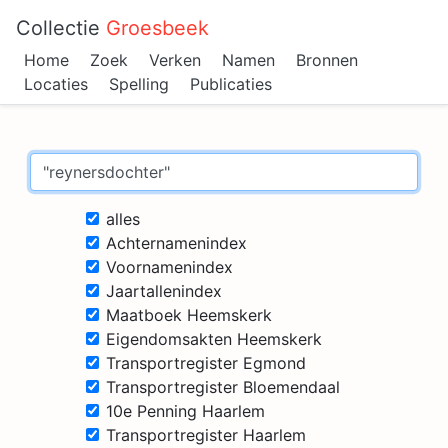
Collectie
Groesbeek
Home
Zoek
Verken
Namen
Bronnen
Locaties
Spelling
Publicaties
alles
Achternamenindex
Voornamenindex
Jaartallenindex
Maatboek Heemskerk
Eigendomsakten Heemskerk
Transportregister Egmond
Transportregister Bloemendaal
10e Penning Haarlem
Transportregister Haarlem