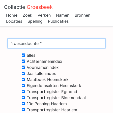
Collectie
Groesbeek
Home
Zoek
Verken
Namen
Bronnen
Locaties
Spelling
Publicaties
alles
Achternamenindex
Voornamenindex
Jaartallenindex
Maatboek Heemskerk
Eigendomsakten Heemskerk
Transportregister Egmond
Transportregister Bloemendaal
10e Penning Haarlem
Transportregister Haarlem