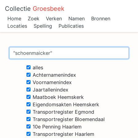
Collectie
Groesbeek
Home
Zoek
Verken
Namen
Bronnen
Locaties
Spelling
Publicaties
alles
Achternamenindex
Voornamenindex
Jaartallenindex
Maatboek Heemskerk
Eigendomsakten Heemskerk
Transportregister Egmond
Transportregister Bloemendaal
10e Penning Haarlem
Transportregister Haarlem