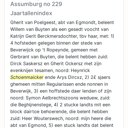
Assumburg no 229
Jaartallenindex
Gherit van Poelgeest, abt van Egmondt, beleent
Willem van Buyten als een gesedt voocht van
Katrijn Gerit Berckmersdochter, tbv haar, met: 1)
4 hofsteden gelegen binnen der stede van
Beverwijck op 't Ropeynde, gemeen met
Gerbrant van Buyten, die belent hebben zuid:
Dirck Saskersz en Gherit Ockersz met zijn
evenknijen tesamen, noord: Heynrick
Schoenmaicker
ende Arys Dircxz, 2) 2£ sjaers
ghemeen mitten Regularissen ende nonnen in
Beverwijk, 3) een hoffstede daer lenden of zijn
noord: Symon Aelbrechtszoons weduew, zuid:
die Beghijnenstege, 4) 2 stucke landts mit een
block dairtoe behoerende, die belent hebben
zuid: Heer Wouterswech, noord: mijn heere die
abt van Egmond, 5) een stuck landts dat belent