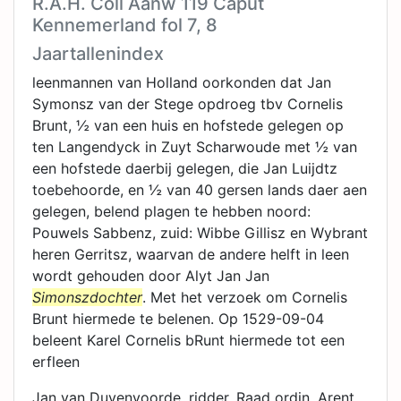
R.A.H. Coll Aanw 119 Caput
Kennemerland fol 7, 8
Jaartallenindex
leenmannen van Holland oorkonden dat Jan
Symonsz van der Stege opdroeg tbv Cornelis
Brunt, ½ van een huis en hofstede gelegen op
ten Langendyck in Zuyt Scharwoude met ½ van
een hofstede daerbij gelegen, die Jan Luijdtz
toebehoorde, en ½ van 40 gersen lands daer aen
gelegen, belend plagen te hebben noord:
Pouwels Sabbenz, zuid: Wibbe Gillisz en Wybrant
heren Gerritsz, waarvan de andere helft in leen
wordt gehouden door Alyt Jan Jan
Simonszdochter
. Met het verzoek om Cornelis
Brunt hiermede te belenen. Op 1529-09-04
beleent Karel Cornelis bRunt hiermede tot een
erfleen
Jan van Duvenvoorde, ridder, Raad ordin. Arent