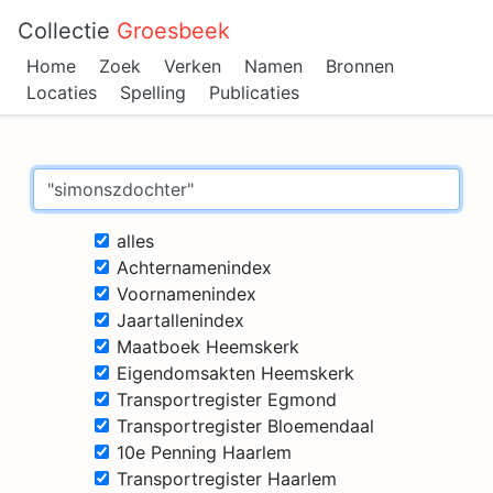
Collectie
Groesbeek
Home
Zoek
Verken
Namen
Bronnen
Locaties
Spelling
Publicaties
alles
Achternamenindex
Voornamenindex
Jaartallenindex
Maatboek Heemskerk
Eigendomsakten Heemskerk
Transportregister Egmond
Transportregister Bloemendaal
10e Penning Haarlem
Transportregister Haarlem