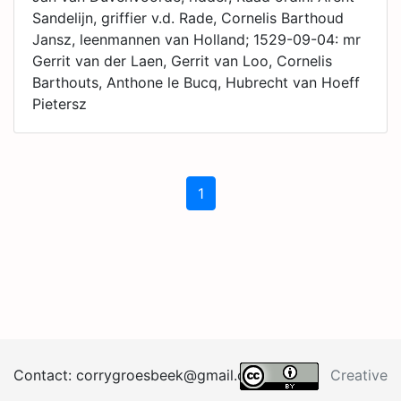
Sandelijn, griffier v.d. Rade, Cornelis Barthoud
Jansz, leenmannen van Holland; 1529-09-04: mr
Gerrit van der Laen, Gerrit van Loo, Cornelis
Barthouts, Anthone le Bucq, Hubrecht van Hoeff
Pietersz
1
Contact:
corrygroesb
eek@
gma
il.
co
m
Creative