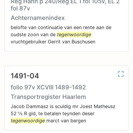
Reg Hann p 240/Reg EL 1 fol 105v, EL 2
fol 87v
Achternamenindex
belofte van continuatie van een rente aan de
oudste zoon van de
tegenwoordige
vruchtgebruiker Gerrit van Buschusen
1491-04
folio 97v XCVIII 1489-1492
Transportregister Haarlem
Jacob Dammasz is sculdig mr Joest Matheusz
52 ½ R gld, te betalen teynden deser
tegenwoordige
marct van bergen