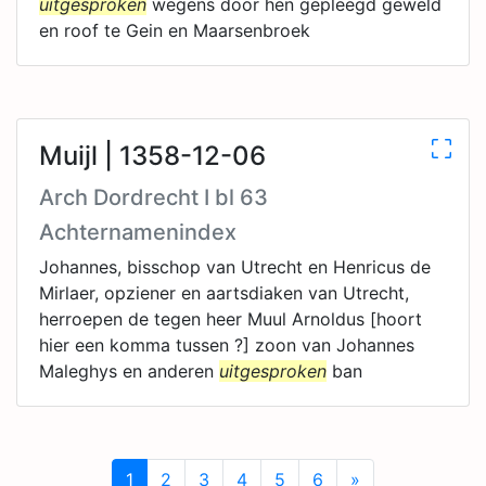
uitgesproken
wegens door hen gepleegd geweld
en roof te Gein en Maarsenbroek
Muijl | 1358-12-06
Arch Dordrecht I bl 63
Achternamenindex
Johannes, bisschop van Utrecht en Henricus de
Mirlaer, opziener en aartsdiaken van Utrecht,
herroepen de tegen heer Muul Arnoldus [hoort
hier een komma tussen ?] zoon van Johannes
Maleghys en anderen
uitgesproken
ban
1
2
3
4
5
6
»
Next