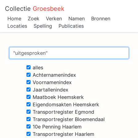
Collectie
Groesbeek
Home
Zoek
Verken
Namen
Bronnen
Locaties
Spelling
Publicaties
alles
Achternamenindex
Voornamenindex
Jaartallenindex
Maatboek Heemskerk
Eigendomsakten Heemskerk
Transportregister Egmond
Transportregister Bloemendaal
10e Penning Haarlem
Transportregister Haarlem