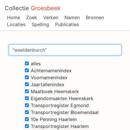
Collectie
Groesbeek
Home
Zoek
Verken
Namen
Bronnen
Locaties
Spelling
Publicaties
alles
Achternamenindex
Voornamenindex
Jaartallenindex
Maatboek Heemskerk
Eigendomsakten Heemskerk
Transportregister Egmond
Transportregister Bloemendaal
10e Penning Haarlem
Transportregister Haarlem