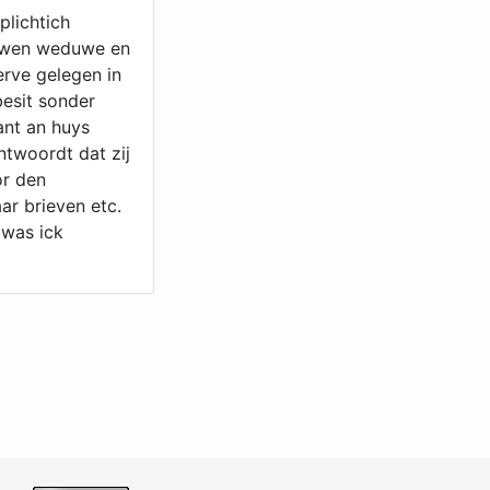
plichtich
ewen weduwe en
erve gelegen in
besit sonder
ant an huys
ntwoordt dat zij
or den
ar brieven etc.
 was ick