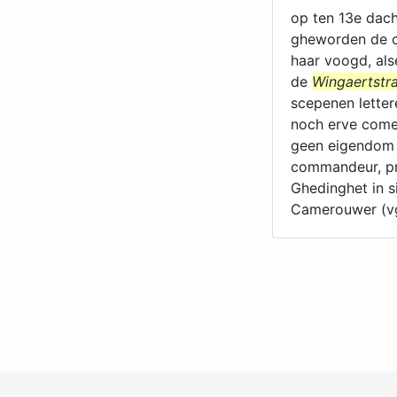
op ten 13e dach
gheworden de 
haar voogd, als
de
Wingaertstr
scepenen letter
noch erve comen
geen eigendom p
commandeur, pri
Ghedinghet in s
Camerouwer (vg