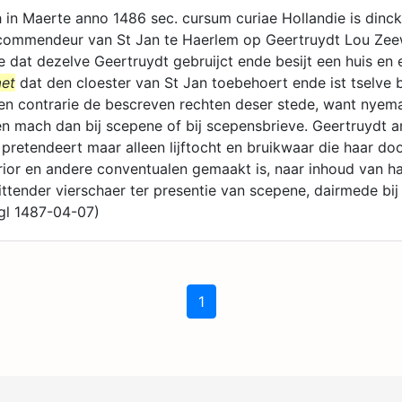
 in Maerte anno 1486 sec. cursum curiae Hollandie is dinck
commendeur van St Jan te Haerlem op Geertruydt Lou Ze
e dat dezelve Geertruydt gebruijct ende besijt een huis en 
aet
dat den cloester van St Jan toebehoert ende ist tselve 
en contrarie de bescreven rechten deser stede, want nyem
 mach dan bij scepene of bij scepensbrieve. Geertruydt a
retendeert maar alleen lijftocht en bruikwaar die haar do
or en andere conventualen gemaakt is, naar inhoud van ha
ittender vierschaer ter presentie van scepene, dairmede bij
l 1487-04-07)
1