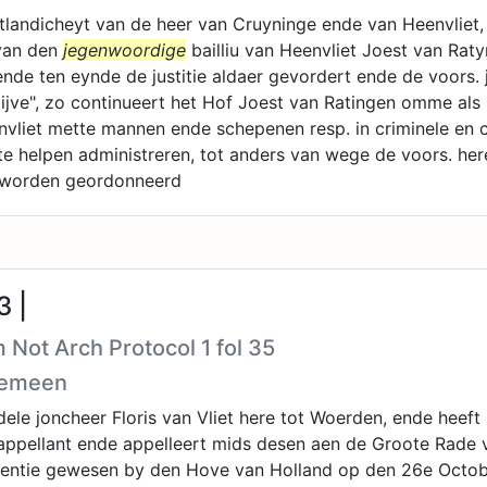
tlandicheyt van de heer van Cruyninge ende van Heenvliet
van den
jegenwoordige
bailliu van Heenvliet Joest van Rat
ende ten eynde de justitie aldaer gevordert ende de voors. j
lijve", zo continueert het Hof Joest van Ratingen omme als
vliet mette mannen ende schepenen resp. in criminele en c
e te helpen administreren, tot anders van wege de voors. he
 worden geordonneerd
3 |
 Not Arch Protocol 1 fol 35
gemeen
le joncheer Floris van Vliet here tot Woerden, ende heeft
 appellant ende appelleert mids desen aen de Groote Rade
entie gewesen by den Hove van Holland op den 26e Octobri