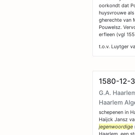
oorkondt dat Po
huysvrouwe als 
gherechte van 
Pouwelsz. Verv
erfleen (vgl 15
t.o.v. Luytger 
1580-12-3
G.A. Haarlem
Haarlem Al
schepenen in H
Haijck Jansz va
jegenwoordige
Haarlem, een st