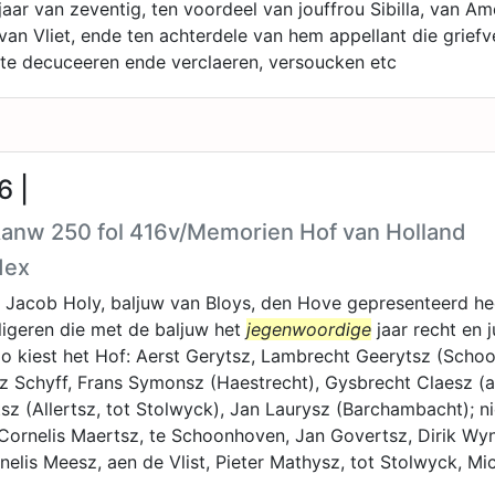
jaar van zeventig, ten voordeel van jouffrou Sibilla, van 
 van Vliet, ende ten achterdele van hem appellant die grief
te decuceeren ende verclaeren, versoucken etc
6 |
 Aanw 250 fol 416v/Memorien Hof van Holland
dex
 Jacob Holy, baljuw van Bloys, den Hove gepresenteerd he
ligeren die met de baljuw het
jegenwoordige
jaar recht en 
zo kiest het Hof: Aerst Gerytsz, Lambrecht Geerytsz (Scho
z Schyff, Frans Symonsz (Haestrecht), Gysbrecht Claesz (aa
tsz (Allertsz, tot Stolwyck), Jan Laurysz (Barchambacht); ni
Cornelis Maertsz, te Schoonhoven, Jan Govertsz, Dirik Wyn
nelis Meesz, aen de Vlist, Pieter Mathysz, tot Stolwyck, Mic