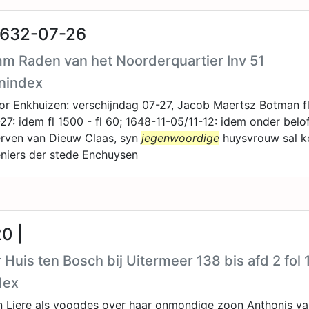
1632-07-26
m Raden van het Noorderquartier Inv 51
nindex
or Enkhuizen: verschijndag 07-27, Jacob Maertsz Botman fl 
7: idem fl 1500 - fl 60; 1648-11-05/11-12: idem onder belo
erven van Dieuw Claas, syn
jegenwoordige
huysvrouw sal k
niers der stede Enchuysen
0 |
 Huis ten Bosch bij Uitermeer 138 bis afd 2 fol 
dex
n Liere als voogdes over haar onmondige zoon Anthonis v