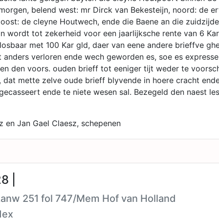
 morgen, belend west: mr Dirck van Bekesteijn, noord: de 
, oost: de cleyne Houtwech, ende die Baene an die zuidzijd
 wordt tot zekerheid voor een jaarlijksche rente van 6 Ka
losbaar met 100 Kar gld, daer van eene andere brieffve gh
t anders verloren ende wech geworden es, soe es expresse
en den voors. ouden brieff tot eeniger tijt weder te voorsc
at mette zelve oude brieff blyvende in hoere cracht ende
gecasseert ende te niete wesen sal. Bezegeld den naest le
0
z en Jan Gael Claesz, schepenen
8 |
Aanw 251 fol 747/Mem Hof van Holland
dex