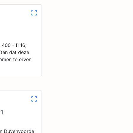
400 - fl 16;
ften dat deze
omen te erven
11
an Duvenvoorde