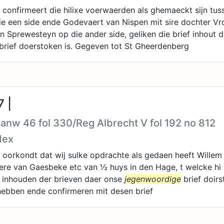
 confirmeert die hilixe voerwaerden als ghemaeckt sijn tu
ie een side ende Godevaert van Nispen mit sire dochter V
 Sprewesteyn op die ander side, geliken die brief inhout 
brief doerstoken is. Gegeven tot St Gheerdenberg
 |
Aanw 46 fol 330/Reg Albrecht V fol 192 no 812
dex
 oorkondt dat wij sulke opdrachte als gedaen heeft Willem
ere van Gaesbeke etc van ½ huys in den Hage, t welcke h
a inhouden der brieven daer onse
jegenwoordige
brief doirs
hebben ende confirmeren mit desen brief