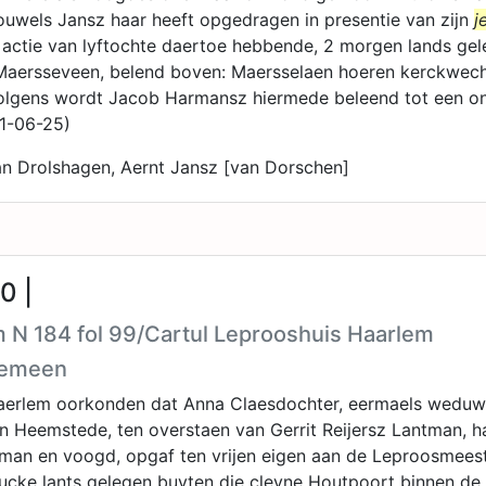
uwels Jansz haar heeft opgedragen in presentie van zijn
j
actie van lyftochte daertoe hebbende, 2 morgen lands gel
Maersseveen, belend boven: Maersselaen hoeren kerckwech
olgens wordt Jacob Harmansz hiermede beleend tot een onv
51-06-25)
van Drolshagen, Aernt Jansz [van Dorschen]
0 |
 N 184 fol 99/Cartul Leprooshuis Haarlem
gemeen
aerlem oorkonden dat Anna Claesdochter, eermaels weduw
n Heemstede, ten overstaen van Gerrit Reijersz Lantman, h
man en voogd, opgaf ten vrijen eigen aan de Leproosmeest
ucke lants gelegen buyten die cleyne Houtpoort binnen de v