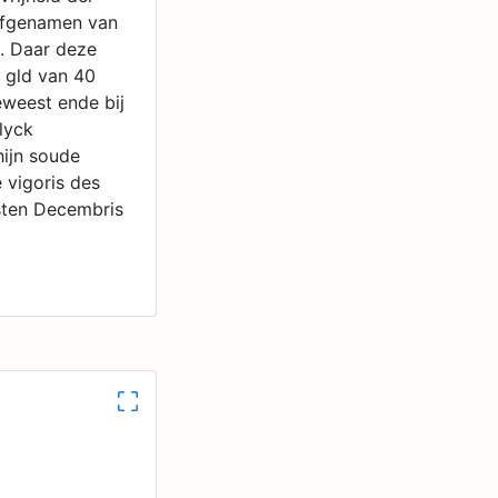
erfgenamen van
e. Daar deze
r gld van 40
eweest ende bij
lyck
hijn soude
 vigoris des
sten Decembris