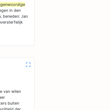
egenwoordige
egen in den
, beneden: Jan
ersterfelijk
e van wilen
aer
ers buiten
rijheid der