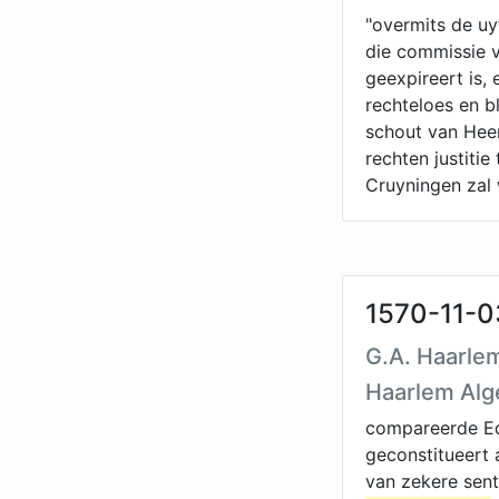
"overmits de uy
die commissie 
geexpireert is, 
rechteloes en b
schout van Heen
rechten justiti
Cruyningen zal
1570-11-0
G.A. Haarlem
Haarlem Al
compareerde Ede
geconstitueert
van zekere sent