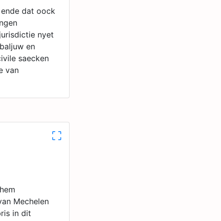
, ende dat oock
yngen
urisdictie nyet
 baljuw en
ivile saecken
re van
 hem
 van Mechelen
s in dit