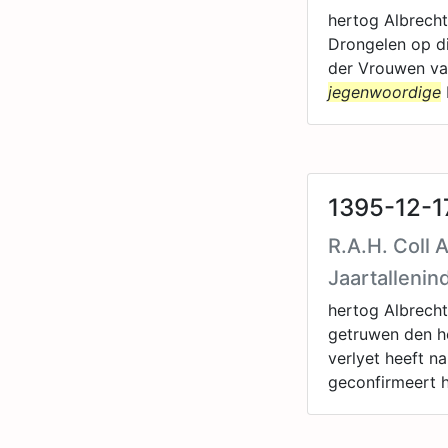
hertog Albrecht
Drongelen op d
der Vrouwen van
jegenwoordige
1395-12-17
R.A.H. Coll 
Jaartallenin
hertog Albrecht
getruwen den h
verlyet heeft n
geconfirmeert 