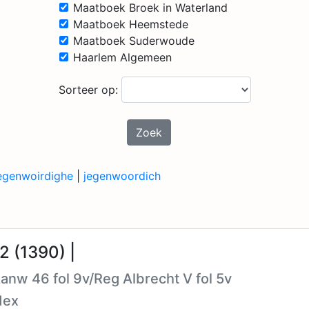
Maatboek Broek in Waterland
Maatboek Heemstede
Maatboek Suderwoude
Haarlem Algemeen
Sorteer op:
Zoek
egenwoirdighe
|
jegenwoordich
2 (1390) |
Aanw 46 fol 9v/Reg Albrecht V fol 5v
dex