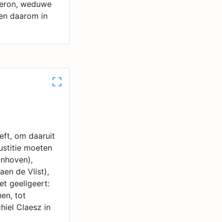
Ameron, weduwe
ven daarom in
eft, om daaruit
justitie moeten
onhoven),
en de Vlist),
et geeligeert:
en, tot
hiel Claesz in