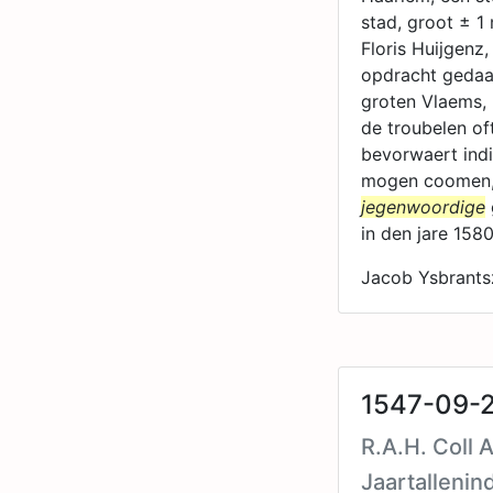
stad, groot ± 1
Floris Huijgenz
opdracht gedaan
groten Vlaems, 
de troubelen of
bevorwaert indi
mogen coomen, d
jegenwoordige
in den jare 158
Jacob Ysbrants
1547-09-2
R.A.H. Coll 
Jaartallenin