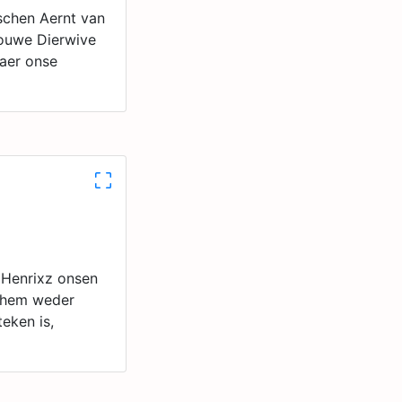
sschen Aernt van
rouwe Dierwive
daer onse
 Henrixz onsen
i hem weder
teken is,