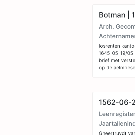
Botman | 
Arch. Gecom
Achtername
losrenten kanto
1645-05-19/05-2
brief met verst
op de aelmoese
1562-06-2
Leenregister
Jaartallenin
Gheertruydt va