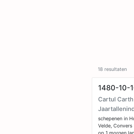
18 resultaten
1480-10-1
Cartul Cart
Jaartallenin
schepenen in H
Velde, Convers
op 1 morgen la