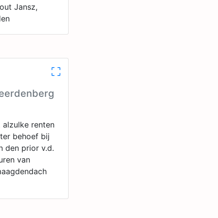
hout Jansz,
den
Geerdenberg
 alzulke renten
ter behoef bij
 den prior v.d.
buren van
 maagdendach