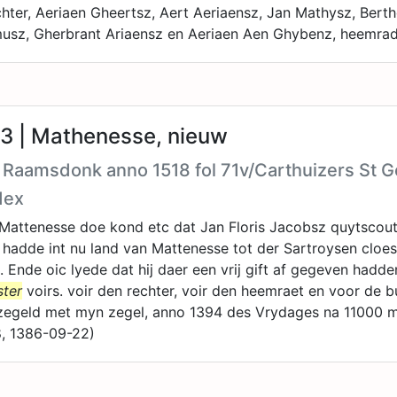
chter, Aeriaen Gheertsz, Aert Aeriaensz, Jan Mathysz, Bert
musz, Gherbrant Ariaensz en Aeriaen Aen Ghybenz, heemra
3 | Mathenesse, nieuw
h Raamsdonk anno 1518 fol 71v/Carthuizers St 
dex
Mattenesse doe kond etc dat Jan Floris Jacobsz quytscout
e hadde int nu land van Mattenesse tot der Sartroysen cloes
 Ende oic lyede dat hij daer een vrij gift af gegeven hadden
ster
voirs. voir den rechter, voir den heemraet en voor de 
zegeld met myn zegel, anno 1394 des Vrydages na 11000
8, 1386-09-22)