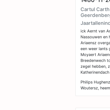
Cartul Carth
Geerdenber
Jaartallenin
ick Aernt van A
Nassouwen en h
Ariaensz overga
een weer lants 
Moyaert Ariaens
Breedenwech to
zegel hebben, 
Katherinendach
Philips Hughenz
Woutersz, heem