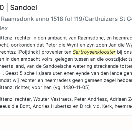
0 | Sandoel
h Raamsdonk anno 1518 fol 119/Carthuizers St 
dex
ittenz, rechter in den ambacht van Raemsdonc, en heemrad
cht, oorkonden dat Peter die Wynt en zyn zoen Jan die W
echtsz [Poijtinck] provenier ten
Sartroysenklooster
bij ons
n in den ambacht voirs, gelegen tussen an die oostzijde: ts
haerts land, van de Sandoelsche wetering streckende totte
. Geest 5 schell sjaars uten enen eynde van den lande ge
mdat wij rechter en heemraders geen gemeen zegel hebben
ttenz, richter, voor hen (vgl 1430-11-05)
ttenz, rechter, Wouter Vastraets, Peter Andriesz, Adriaen Z
eeus die Bont, Andries Hubertsz en Dirck v.d. Kerk, heemra