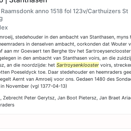
 Raamsdonk anno 1518 fol 123v/Carthuizers St
g
dex
mroeij, stedehouder in den ambacht van Stanthasen, myns 
eemraders in denselven ambacht, oorkonden dat Wouter 
f aan mr Goevaert ten Berghe tbv het Sartroeysenclooster
gelegen in den ambacht van Stanthasen voirs, an die zuidzi
z, an die noordzijde: het
Sartroysenklooster
voirs, streck
tten Poeseldyck toe. Daar stedehouder en heemraders g
zegelt Aernt van Amroeij voor ons. Gedaen 1480 des Sonda
 in November (vgl 1377-04-13)
, Zebrecht Peter Gerytsz, Jan Boot Pietersz, Jan Braet Aria
raders