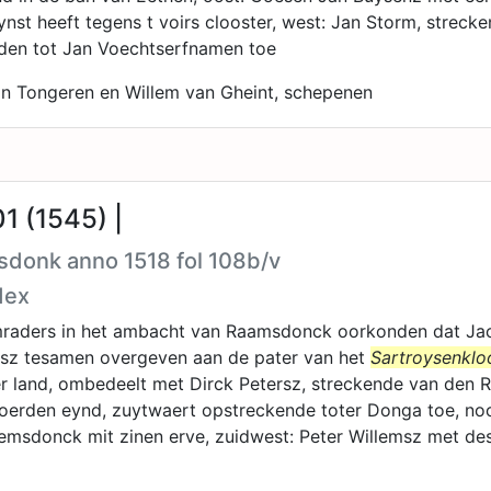
hynst heeft tegens t voirs clooster, west: Jan Storm, strec
den tot Jan Voechtserfnamen toe
n Tongeren en Willem van Gheint, schepenen
1 (1545) |
sdonk anno 1518 fol 108b/v
dex
mraders in het ambacht van Raamsdonck oorkonden dat Ja
rsz tesamen overgeven aan de pater van het
Sartroysenklo
r land, ombedeelt met Dirck Petersz, streckende van den 
oerden eynd, zuytwaert opstreckende toter Donga toe, noo
emsdonck mit zinen erve, zuidwest: Peter Willemsz met de