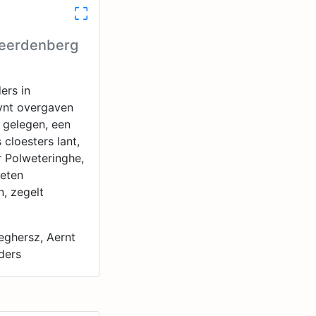
Geerdenberg
ers in
ynt overgaven
 gelegen, een
 cloesters lant,
r Polweteringhe,
heten
, zegelt
eghersz, Aernt
ders