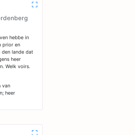
eerdenberg
even hebbe in
 prior en
e den lande dat
gens heer
. Welk voirs.
n van
n; heer