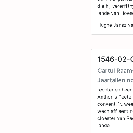
die hij vererfft
lande van Hoes
Hughe Jansz va
1546-02-0
Cartul Raam
Jaartallenin
rechter en hee
Anthonis Peete
convent, ½ wee
wech aff aent n
cloester van Ra
lande