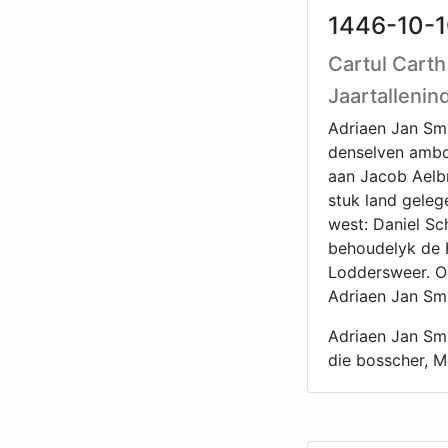
1446-10-1
Cartul Cart
Jaartallenin
Adriaen Jan Sm
denselven ambo
aan Jacob Aelbr
stuk land gelege
west: Daniel Sc
behoudelyk de H
Loddersweer. O
Adriaen Jan Smi
Adriaen Jan Smi
die bosscher, M