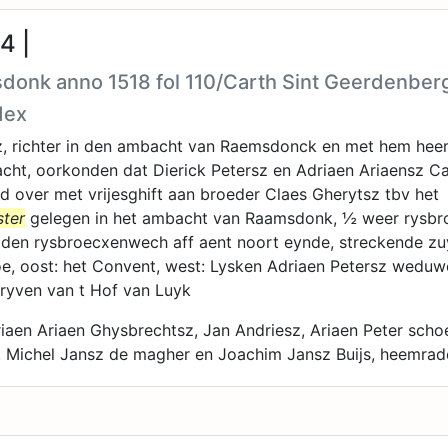
4 |
donk anno 1518 fol 110/Carth Sint Geerdenber
dex
z, richter in den ambacht van Raemsdonck en met hem hee
cht, oorkonden dat Dierick Petersz en Adriaen Ariaensz C
over met vrijesghift aan broeder Claes Gherytsz tbv het
ster
gelegen in het ambacht van Raamsdonk, ½ weer rysbr
 den rysbroecxenwech aff aent noort eynde, streckende zu
e, oost: het Convent, west: Lysken Adriaen Petersz weduw
hryven van t Hof van Luyk
riaen Ariaen Ghysbrechtsz, Jan Andriesz, Ariaen Peter sch
, Michel Jansz de magher en Joachim Jansz Buijs, heemrad