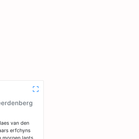
Geerdenberg
laes van den
jaars erfchyns
n morgen lants