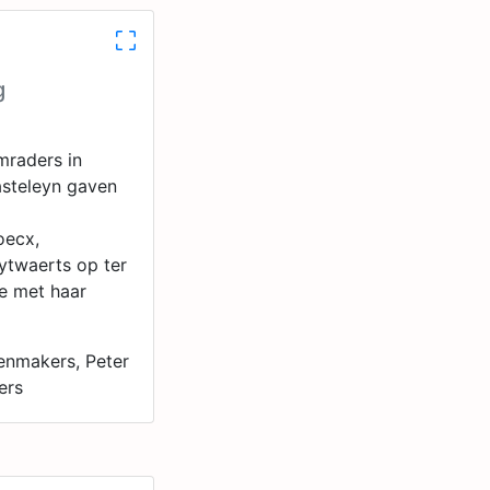
g
mraders in
asteleyn gaven
oecx,
ytwaerts op ter
e met haar
oenmakers, Peter
ers