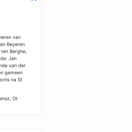
heren van
van Beyeren
 ten Berghe,
jde: Jan
ende van der
een gemeen
echs na St
ensz, Ot