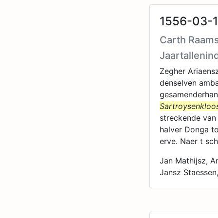
1556-03-1
Carth Raams
Jaartallenin
Zegher Ariaens
denselven amba
gesamenderhand 
Sartroysenkloo
streckende van
halver Donga to
erve. Naer t sc
Jan Mathijsz, A
Jansz Staessen