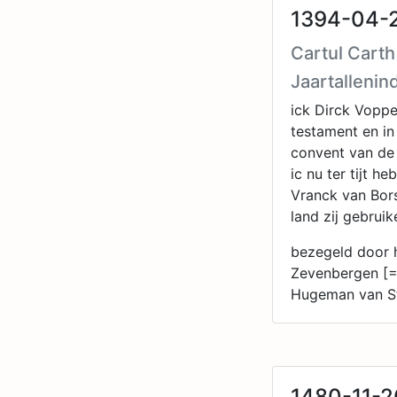
1394-04-24
Cartul Carth
Jaartallenin
ick Dirck Voppe
testament en in
convent van d
ic nu ter tijt 
Vranck van Bors
land zij gebrui
bezegeld door 
Zevenbergen [=
Hugeman van St
1480-11-2