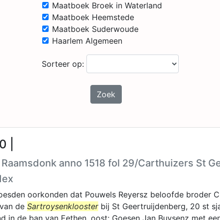
Maatboek Broek in Waterland
Maatboek Heemstede
Maatboek Suderwoude
Haarlem Algemeen
Sorteer op:
Zoek
0 |
h Raamsdonk anno 1518 fol 29/Carthuizers St 
dex
oesden oorkonden dat Pouwels Reyersz beloofde broder C
 van de
Sartroysenklooster
bij St Geertruijdenberg, 20 st s
nd in de ban van Eethen, oost: Goesen Jan Buysenz met ee