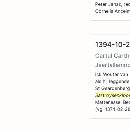
Peter Jansz, re
Cornelis Ancel
1394-10-2
Cartul Cart
Jaartallenin
ick Wouter van 
als hij leggend
St Geerdenberg.
Sartroysenkloo
Mattenesse. Be
(vgl 1374-02-2