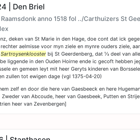
 | Den Briel
 Raamsdonk anno 1518 fol ../Carthuizers St G
dex
nz, deken van St Marie in den Hage, doe cont dat ick geg
 rechter aelmisse voor myn ziele en mynre ouders ziele, aan
e
Sartroysenklooster
bij St Geerdenberg, dat ⅓ deel van all
hebbe liggende in den Ouden Hoirne ende ic gecoft hebben je
sele en gemeen leyt mit heer Geryts kinderen van Borsselen
ken zullen tot ewigen dage (vgl 1375-04-20)
hem zelf en door die here van Gaesbeeck en here Hugema
 Zweder van Abcoude, heer van Gaesbeek, Putten en Strije
rien heer van Zevenbergen]
6 | Stanthasen