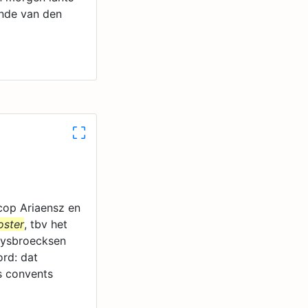
kende van den
cop Ariaensz en
oster
, tbv het
Rysbroecksen
rd: dat
s convents